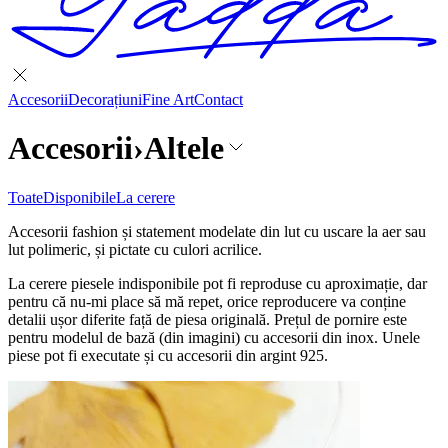
Accesorii
Decorațiuni
Fine Art
Contact
Accesorii
›
Altele
Toate
Disponibile
La cerere
Accesorii fashion și statement modelate din lut cu uscare la aer sau
lut polimeric, și pictate cu culori acrilice.
La cerere piesele indisponibile pot fi reproduse cu aproximație, dar
pentru că nu-mi place să mă repet, orice reproducere va conține
detalii ușor diferite față de piesa originală. Prețul de pornire este
pentru modelul de bază (din imagini) cu accesorii din inox. Unele
piese pot fi executate și cu accesorii din argint 925.