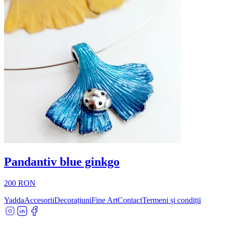
Pandantiv blue ginkgo
200 RON
Yadda
Accesorii
Decorațiuni
Fine Art
Contact
Termeni și condiții